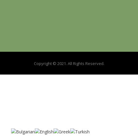
Zafer Mahallesi Özgürlük Caddesi No:23/A, 39750
Lüleburgaz/Kırklareli
Copyright © 2021. All Rights Reserved.