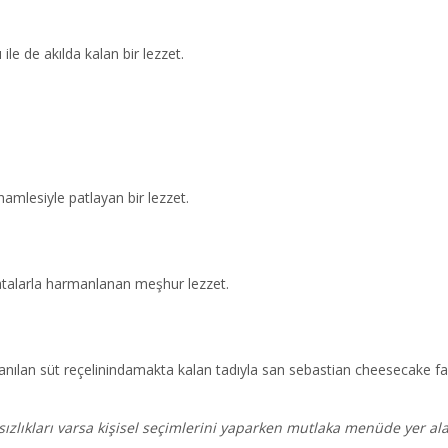
ile de akılda kalan bir lezzet.
hamlesiyle patlayan bir lezzet.
latalarla harmanlanan meşhur lezzet.
nılan süt reçelinindamakta kalan tadıyla san sebastian cheesecake fark
sızlıkları varsa kişisel seçimlerini yaparken mutlaka menüde yer al