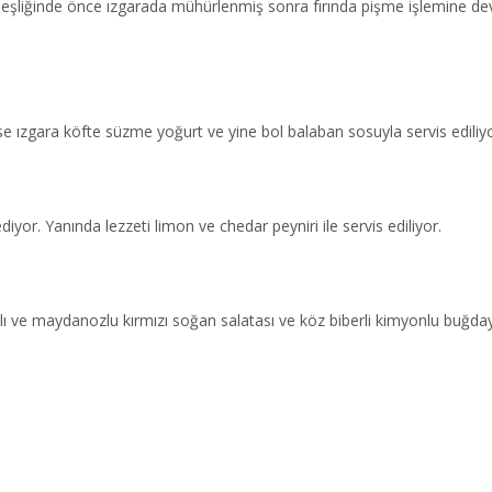
s eşliğinde önce ızgarada mühürlenmiş sonra fırında pişme işlemine dev
ise ızgara köfte süzme yoğurt ve yine bol balaban sosuyla servis ediliy
diyor. Yanında lezzeti limon ve chedar peyniri ile servis ediliyor.
lı ve maydanozlu kırmızı soğan salatası ve köz biberli kimyonlu buğday 