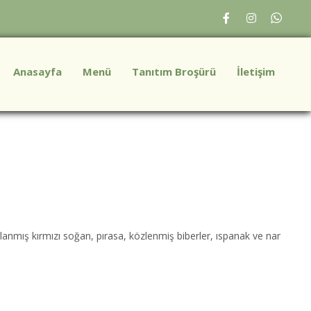
Anasayfa
Menü
Tanıtım Broşürü
İletişim
rınlanmış kırmızı soğan, pırasa, közlenmiş biberler, ıspanak ve nar