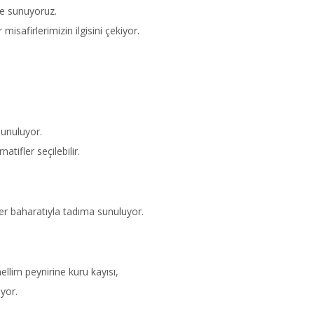
ze sunuyoruz.
afirlerimizin ilgisini çekiyor.
sunuluyor.
atifler seçilebilir.
sler baharatıyla tadıma sunuluyor.
llim peynirine kuru kayısı,
iyor.