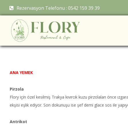
Rezervasyon Telefonu : 0542 159 39 39
ANA YEMEK
Pirzola
Flory için özel kesilmiş Trakya kıvırcık kuzu pirzolaları önce ızgar
ekşisi eşlik ediyor. Son dokunuşu ise şef demi glace sos ile yapıy
Antrikot