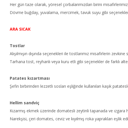
Her gün taze olarak, yöresel çorbalarımızdan birini misafirlerimi
Dövme buğday, yuvalama, mercimek, tavuk suyu gibi seçenekler mis
ARA SICAK
Tostlar
Alışılmışın dışında seçenekleri ile tostlarımız misafirlerin zevkine 
Tarhana tost, reyhanlı veya kuru etli gibi seçenekler de farklı altern
Patates kızartması
Şefin birbirinden lezzetli sosları eşliğinde kullanılan kaşık patate
Hellim sandviç
Kızarmış ekmek üzerinde domatesli zeytinli tapanada ve ızgara he
Narekşisi, çeri domates, ceviz ve kıyılmış roka yaprakları eşlik ed