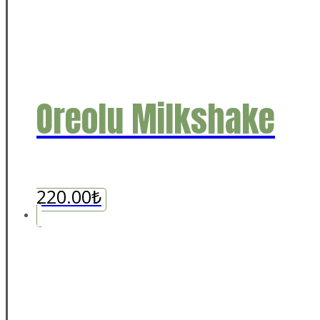
Oreolu Milkshake
220.00
₺