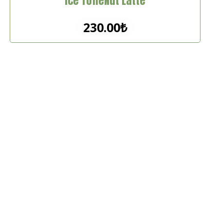
Ice ToffeNut Latte
230.00
₺