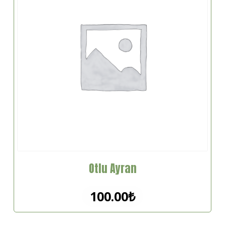
Otlu Ayran
100.00
₺