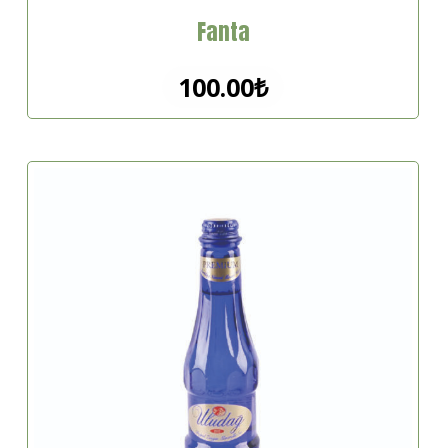
Fanta
100.00
₺