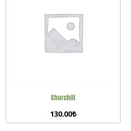
Churchill
130.00
₺