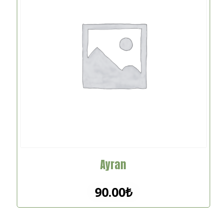
Ayran
90.00
₺