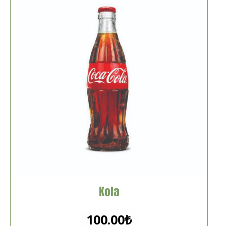
Kola
100.00
₺