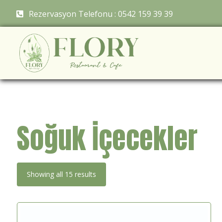
Rezervasyon Telefonu : 0542 159 39 39
Soğuk İçecekler
Showing all 15 results