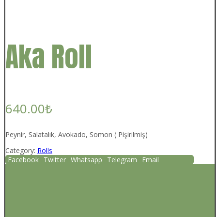
Aka Roll
640.00
₺
Peynir, Salatalık, Avokado, Somon ( Pişirilmiş)
Category:
Rolls
Facebook
Twitter
Whatsapp
Telegram
Email