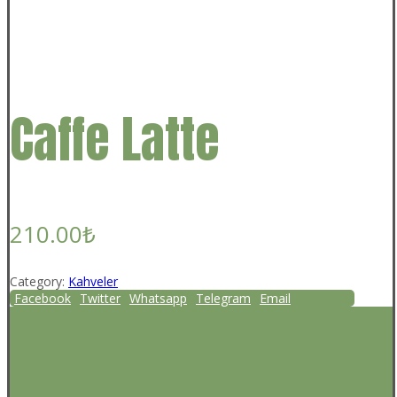
Caffe Latte
210.00
₺
Category:
Kahveler
Facebook
Twitter
Whatsapp
Telegram
Email