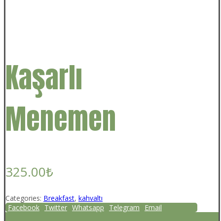
Kaşarlı
Menemen
325.00
₺
Categories:
Breakfast
,
kahvaltı
Facebook
Twitter
Whatsapp
Telegram
Email