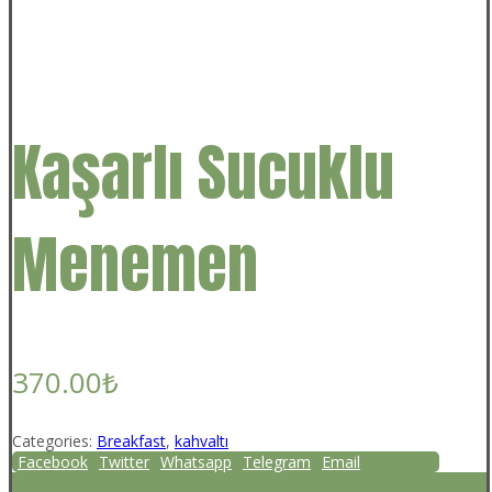
Kaşarlı Sucuklu
Menemen
370.00
₺
Categories:
Breakfast
,
kahvaltı
Facebook
Twitter
Whatsapp
Telegram
Email