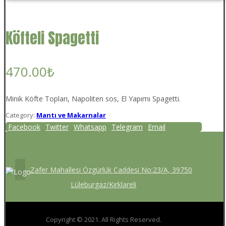
Köfteli Spagetti
470.00
₺
Minik Köfte Topları, Napoliten sos, El Yapımı Spagetti.
Category:
Mantı ve Makarnalar
Facebook
Twitter
Whatsapp
Telegram
Email
Zafer Mahallesi Özgürlük Caddesi No:23/A, 39750
Lüleburgaz/Kırklareli
Copyright © 2021. All Rights Reserved.