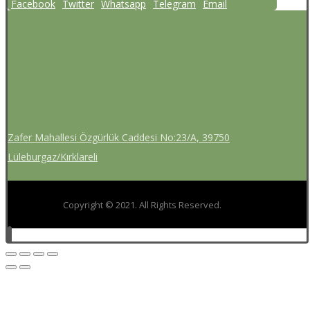
Facebook
Twitter
Whatsapp
Telegram
Email
Zafer Mahallesi Özgürlük Caddesi No:23/A, 39750
Lüleburgaz/Kırklareli
Copyright © 2021. All Rights Reserved.