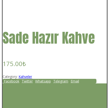
Sade Hazır Kahve
175.00
₺
Category:
Kahveler
Facebook
Twitter
Whatsapp
Telegram
Email