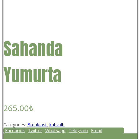
Sahanda
Yumurta
265.00
₺
Categories:
Breakfast
,
kahvaltı
Facebook
Twitter
Whatsapp
Telegram
Email