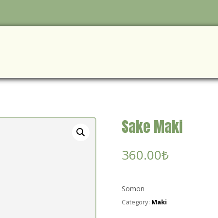
Sake Maki
360.00
₺
Somon
Category:
Maki