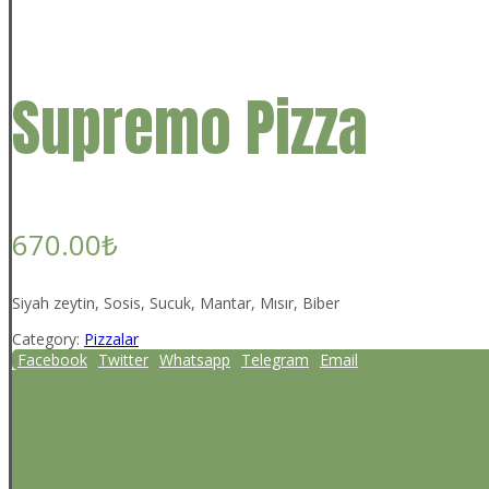
Supremo Pizza
670.00
₺
Siyah zeytin, Sosis, Sucuk, Mantar, Mısır, Biber
Category:
Pizzalar
Facebook
Twitter
Whatsapp
Telegram
Email